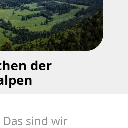
chen der
alpen
Das sind wir