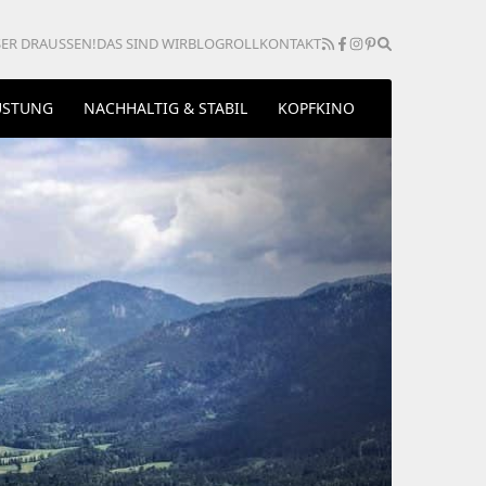
ER DRAUSSEN!
DAS SIND WIR
BLOGROLL
KONTAKT
ÜSTUNG
NACHHALTIG & STABIL
KOPFKINO