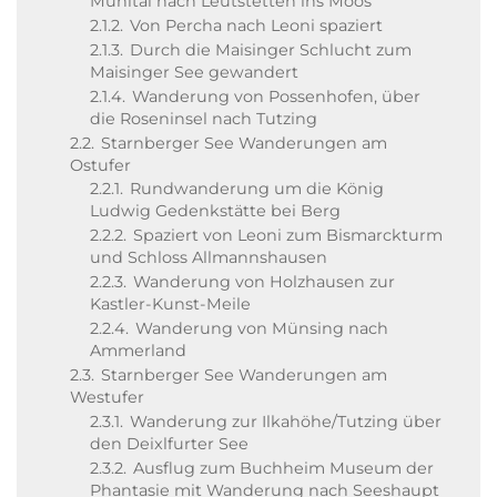
Mühltal nach Leutstetten ins Moos
2.1.2.
Von Percha nach Leoni spaziert
2.1.3.
Durch die Maisinger Schlucht zum
Maisinger See gewandert
2.1.4.
Wanderung von Possenhofen, über
die Roseninsel nach Tutzing
2.2.
Starnberger See Wanderungen am
Ostufer
2.2.1.
Rundwanderung um die König
Ludwig Gedenkstätte bei Berg
2.2.2.
Spaziert von Leoni zum Bismarckturm
und Schloss Allmannshausen
2.2.3.
Wanderung von Holzhausen zur
Kastler-Kunst-Meile
2.2.4.
Wanderung von Münsing nach
Ammerland
2.3.
Starnberger See Wanderungen am
Westufer
2.3.1.
Wanderung zur Ilkahöhe/Tutzing über
den Deixlfurter See
2.3.2.
Ausflug zum Buchheim Museum der
Phantasie mit Wanderung nach Seeshaupt