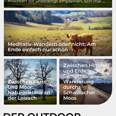
möchten wir unbedingt empfehlen, sich mal …
Meditativ-Wandern oder nicht: Am
Ende einfach nur schön
Zwischen Himmel
und Erde:
Sempttal-
Zwischen Fluss
Wanderung
und Moor:
durchs
Naturerlebnis an
Schwillacher
der Loisach
Moos