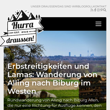
Zum
UNSER DRAUSSEN!
DAS SIND WIR
BLOGROLL
KONTAKT
Inhalt
springen
Me
Erbstreitigkeiten und
Lamas: Wanderung von
Alling nach Biburg im
Westen
Rundwanderung von Alling nach Biburg Allen,
die nur eine Richtung für Ausflüge kennen, den