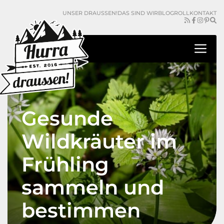
Zum
UNSER DRAUSSEN!
DAS SIND WIR
BLOGROLL
KONTAKT
Inhalt
springen
Me
Gesunde
Wildkräuter im
Frühling
sammeln und
bestimmen