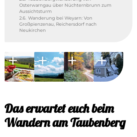
Osterwarngau über Nüchternbrunn zum
Aussichtsturm
2.6.
Wanderung bei Weyarn: Von
Großpienzenau, Reichersdorf nach
Neukirchen
Das erwartet euch beim
Wandern am Taubenberg