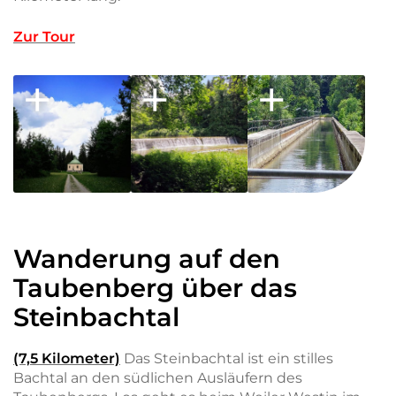
Zur
T
our
Wanderung auf den
Taubenberg über das
Steinbachtal
(7,5 Kilometer)
Das Steinbachtal ist ein stilles
Bachtal an den südlichen Ausläufern des