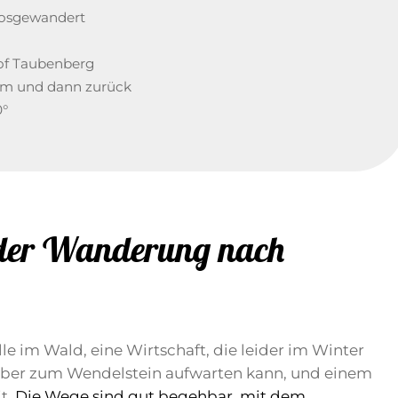
losgewandert
of Taubenberg
rm und dann zurück
0°
 der Wanderung nach
lle im Wald, eine Wirtschaft, die leider im Winter
nüber zum Wendelstein aufwarten kann, und einem
t.
Die Wege sind gut begehbar, mit dem