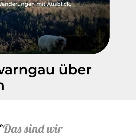
anderungen mit Ausblick
warngau über
m
Das sind wir
te