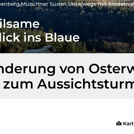
benberg
Münchner Süden
Unterwegs mit Kindern
W
ilsame
lick ins Blaue
derung von Oster
 zum Aussichtstur
Kar