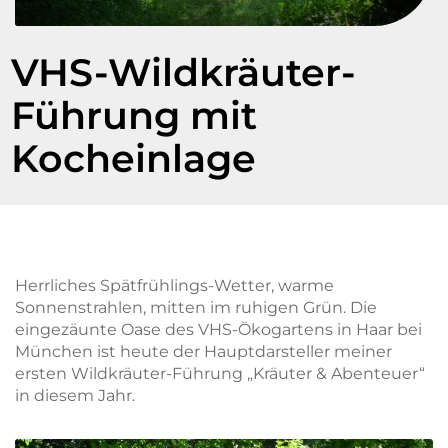
VHS-Wildkräuter-
Führung mit
Kocheinlage
Herrliches Spätfrühlings-Wetter, warme
Sonnenstrahlen, mitten im ruhigen Grün. Die
eingezäunte Oase des VHS-Ökogartens in Haar bei
München ist heute der Hauptdarsteller meiner
ersten Wildkräuter-Führung „Kräuter & Abenteuer“
in diesem Jahr.