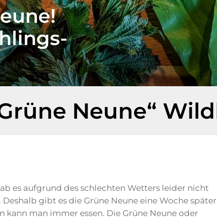
Neune!
hlings-
 „Grüne Neune“ Wil
ab es aufgrund des schlechten Wetters leider nicht
. Deshalb gibt es die Grüne Neune eine Woche später
en kann man immer essen. Die Grüne Neune oder