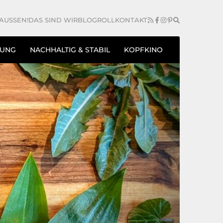
AUSSEN!
DAS SIND WIR
BLOGROLL
KONTAKT
TUNG
NACHHALTIG & STABIL
KOPFKINO