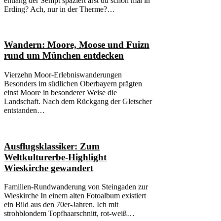
entlang der Sempt spaziert arst du schon mal in
Erding? Ach, nur in der Therme?…
Wandern: Moore, Moose und Fuizn
rund um München entdecken
Vierzehn Moor-Erlebniswanderungen
Besonders im südlichen Oberbayern prägten
einst Moore in besonderer Weise die
Landschaft. Nach dem Rückgang der Gletscher
entstanden…
Ausflugsklassiker: Zum
Weltkulturerbe-Highlight
Wieskirche gewandert
Familien-Rundwanderung von Steingaden zur
Wieskirche In einem alten Fotoalbum existiert
ein Bild aus den 70er-Jahren. Ich mit
strohblondem Topfhaarschnitt, rot-weiß…