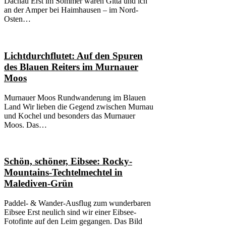
Dachau Erst im Sommer waren Gitta und ich
an der Amper bei Haimhausen – im Nord-
Osten…
Lichtdurchflutet: Auf den Spuren
des Blauen Reiters im Murnauer
Moos
Murnauer Moos Rundwanderung im Blauen
Land Wir lieben die Gegend zwischen Murnau
und Kochel und besonders das Murnauer
Moos. Das…
Schön, schöner, Eibsee: Rocky-
Mountains-Techtelmechtel in
Malediven-Grün
Paddel- & Wander-Ausflug zum wunderbaren
Eibsee Erst neulich sind wir einer Eibsee-
Fotofinte auf den Leim gegangen. Das Bild