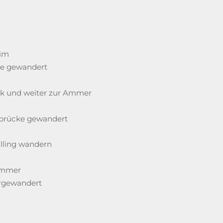
eim
ke gewandert
rk und weiter zur Ammer
rbrücke gewandert
olling wandern
Ammer
ergewandert