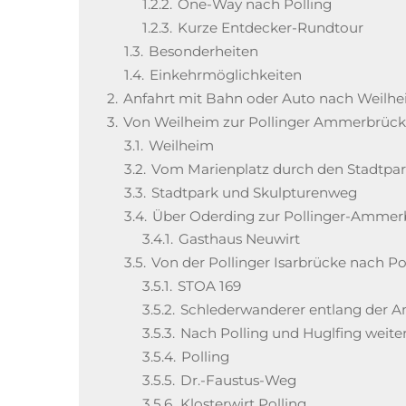
1.2.2.
One-Way nach Polling
1.2.3.
Kurze Entdecker-Rundtour
1.3.
Besonderheiten
1.4.
Einkehrmöglichkeiten
2.
Anfahrt mit Bahn oder Auto nach Weilh
3.
Von Weilheim zur Pollinger Ammerbrüc
3.1.
Weilheim
3.2.
Vom Marienplatz durch den Stadtpa
3.3.
Stadtpark und Skulpturenweg
3.4.
Über Oderding zur Pollinger-Amme
3.4.1.
Gasthaus Neuwirt
3.5.
Von der Pollinger Isarbrücke nach P
3.5.1.
STOA 169
3.5.2.
Schlederwanderer entlang der 
3.5.3.
Nach Polling und Huglfing weit
3.5.4.
Polling
3.5.5.
Dr.-Faustus-Weg
3.5.6.
Klosterwirt Polling