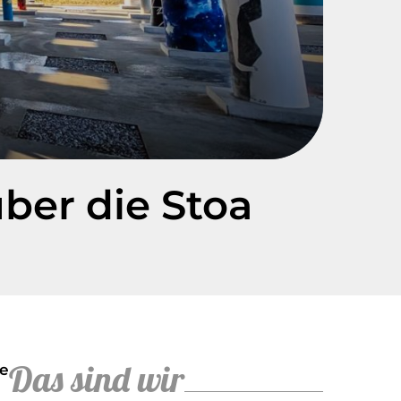
er die Stoa
Das sind wir
te