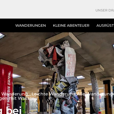
UNSER DR
WANDERUNGEN
KLEINE ABENTEUER
AUSRÜS
e Wanderung
_Leichte Wanderung
Alle Wanderung
en mit Wasser
 bei