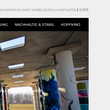
AUSSEN!
DAS SIND WIR
BLOGROLL
KONTAKT
TUNG
NACHHALTIG & STABIL
KOPFKINO
en
Münchner Süden