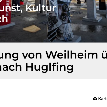
unst, Kultur
ch
g von Weilheim üb
 nach Huglfing
Kar