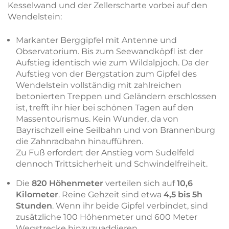
Kesselwand und der Zellerscharte vorbei auf den
Wendelstein:
Markanter Berggipfel mit Antenne und
Observatorium. Bis zum Seewandköpfl ist der
Aufstieg identisch wie zum Wildalpjoch. Da der
Aufstieg von der Bergstation zum Gipfel des
Wendelstein vollständig mit zahlreichen
betonierten Treppen und Geländern erschlossen
ist, trefft ihr hier bei schönen Tagen auf den
Massentourismus. Kein Wunder, da von
Bayrischzell eine Seilbahn und von Brannenburg
die Zahnradbahn hinaufführen.
Zu Fuß erfordert der Anstieg vom Sudelfeld
dennoch Trittsicherheit und Schwindelfreiheit.
Die
820 Höhenmeter
verteilen sich auf
10,6
Kilometer
. Reine Gehzeit sind etwa
4,5 bis 5h
Stunden
. Wenn ihr beide Gipfel verbindet, sind
zusätzliche 100 Höhenmeter und 600 Meter
Wegstrecke hinzuzuaddieren.