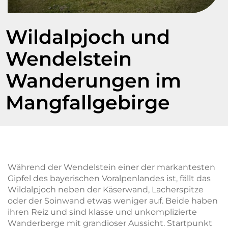
Wildalpjoch und
Wendelstein
Wanderungen im
Mangfallgebirge
Während der Wendelstein einer der markantesten
Gipfel des bayerischen Voralpenlandes ist, fällt das
Wildalpjoch neben der Käserwand, Lacherspitze
oder der Soinwand etwas weniger auf. Beide haben
ihren Reiz und sind klasse und unkomplizierte
Wanderberge mit grandioser Aussicht. Startpunkt