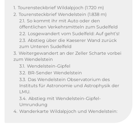
1.
Tourensteckbrief Wildalpjoch (1.720 m)
2.
Tourensteckbrief Wendelstein (1.838 m)
2.1.
So kommt ihr mit Auto oder den
öffentlichen Verkehrsmitteln zum Sudelfeld
2.2.
Losgewandert vom Sudelfeld: Auf geht’s!
2.3.
Abstieg über die Kaeserer Wand zurück
zum Unteren Sudelfeld
3.
Weitergewandert an der Zeller Scharte vorbei
zum Wendelstein
3.1.
Wendelstein-Gipfel
3.2.
BR-Sender Wendelstein
3.3.
Das Wendelstein Observatorium des
Instituts für Astronomie und Astrophysik der
LMU.
3.4.
Abstieg mit Wendelstein-Gipfel-
Umrundung
4.
Wanderkarte Wildalpjoch und Wendelstein: