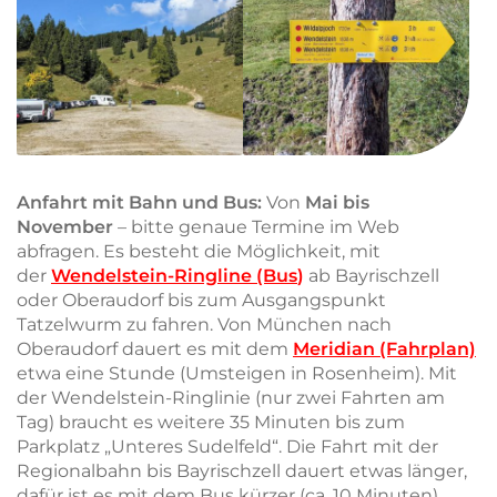
Anfahrt mit Bahn und Bus:
Von
Mai bis
November
– bitte genaue Termine im Web
abfragen. Es besteht die Möglichkeit, mit
der
Wendelstein-Ringline (Bus
)
ab Bayrischzell
oder Oberaudorf bis zum Ausgangspunkt
Tatzelwurm zu fahren. Von München nach
Oberaudorf dauert es mit dem
Meridian (Fahrplan)
etwa eine Stunde (Umsteigen in Rosenheim). Mit
der Wendelstein-Ringlinie (nur zwei Fahrten am
Tag) braucht es weitere 35 Minuten bis zum
Parkplatz „Unteres Sudelfeld“. Die Fahrt mit der
Regionalbahn bis Bayrischzell dauert etwas länger,
dafür ist es mit dem Bus kürzer (ca. 10 Minuten),