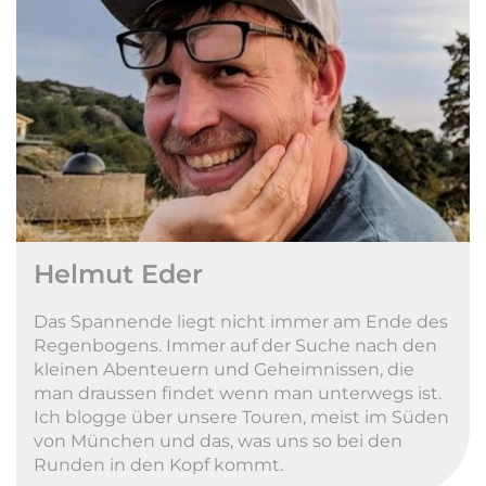
Helmut Eder
Das Spannende liegt nicht immer am Ende des
Regenbogens. Immer auf der Suche nach den
kleinen Abenteuern und Geheimnissen, die
man draussen findet wenn man unterwegs ist.
Ich blogge über unsere Touren, meist im Süden
von München und das, was uns so bei den
Runden in den Kopf kommt.