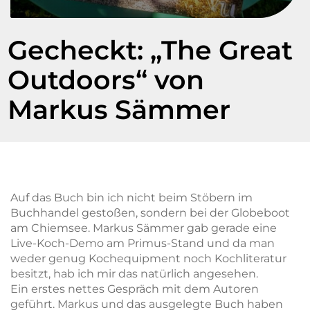
Gecheckt: „The Great
Outdoors“ von
Markus Sämmer
Auf das Buch bin ich nicht beim Stöbern im
Buchhandel gestoßen, sondern bei der Globeboot
am Chiemsee. Markus Sämmer gab gerade eine
Live-Koch-Demo am Primus-Stand und da man
weder genug Kochequipment noch Kochliteratur
besitzt, hab ich mir das natürlich angesehen.
Ein
erstes nettes Gespräch mit dem Autoren
geführt. Markus und das ausgelegte Buch haben