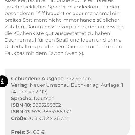
Klassiker, bis internationale Küche ein breites
geschmackliches Spektrum abdecken. Für den
besonderen Pfiff braucht es aber manchmal ein
breites Sortiment nicht immer handelsüblicher
Zutaten. Darum besser vorplanen, um unterwegs
die Küchenkiste gut ausgestattet zu haben.
Daumen rauf für den Spaß und Ideen und prima
Unterhaltung und einen Daumen runter für den
Fauxpas mit dem Dutch Oven ;-).
Gebundene Ausgabe:
272 Seiten
Verlag:
Neuer Umschau Buchverlag; Auflage: 1
(4. Januar 2017)
Sprache:
Deutsch
ISBN-10:
3865288332
ISBN-13:
978-3865288332
Größe:
20,8 x 3,2 x 28 cm
Preis:
34,00 €