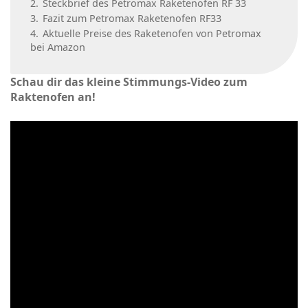
2.
Steckbrief des Petromax Raketenofen RF 33
3.
Fazit zum Petromax Raketenofen RF33
4.
Aktuelle Preise des Raketenofen von Petromax
bei Amazon
Schau dir das kleine Stimmungs-Video zum
Raktenofen an!