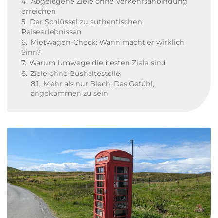
4.
Abgelegene Ziele ohne Verkehrsanbindung
erreichen
5.
Der Schlüssel zu authentischen
Reiseerlebnissen
6.
Mietwagen-Check: Wann macht er wirklich
Sinn?
7.
Warum Umwege die besten Ziele sind
8.
Ziele ohne Bushaltestelle
8.1.
Mehr als nur Blech: Das Gefühl,
angekommen zu sein