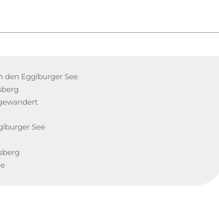
m den Egglburger See
sberg
mgewandert
glburger See
sberg
ee