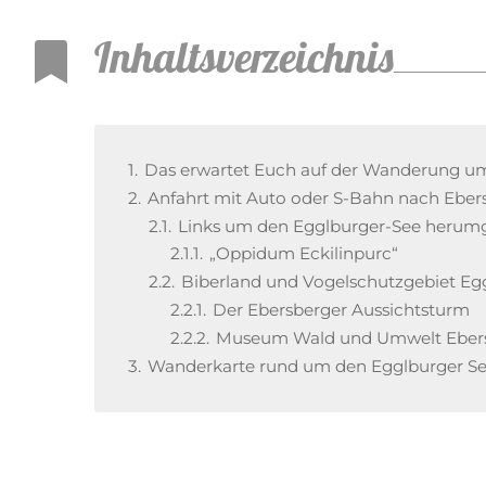
Inhaltsverzeichnis
1.
Das erwartet Euch auf der Wanderung u
2.
Anfahrt mit Auto oder S-Bahn nach Eber
2.1.
Links um den Egglburger-See heru
2.1.1.
„Oppidum Eckilinpurc“
2.2.
Biberland und Vogelschutzgebiet Eg
2.2.1.
Der Ebersberger Aussichtsturm
2.2.2.
Museum Wald und Umwelt Eber
3.
Wanderkarte rund um den Egglburger S